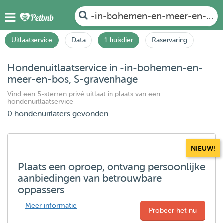
-in-bohemen-en-meer-en-bos,
Uitlaatservice
Data
1 huisdier
Raservaring
Hondenuitlaatservice in -in-bohemen-en-
meer-en-bos, S-gravenhage
Vind een 5-sterren privé uitlaat in plaats van een
hondenuitlaatservice
0 hondenuitlaters gevonden
NIEUW!
Plaats een oproep, ontvang persoonlijke
aanbiedingen van betrouwbare
oppassers
Meer informatie
Probeer het nu