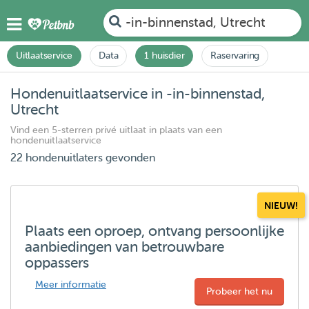
-in-binnenstad, Utrecht
Uitlaatservice
Data
1 huisdier
Raservaring
Hondenuitlaatservice in -in-binnenstad,
Utrecht
Vind een 5-sterren privé uitlaat in plaats van een
hondenuitlaatservice
22 hondenuitlaters gevonden
NIEUW!
Plaats een oproep, ontvang persoonlijke
aanbiedingen van betrouwbare
oppassers
Meer informatie
Probeer het nu