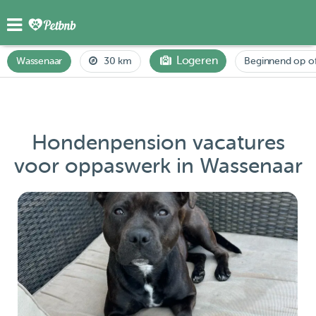
Logeren
Wassenaar
30 km
Beginnend op o
Hondenpension vacatures
voor oppaswerk in Wassenaar