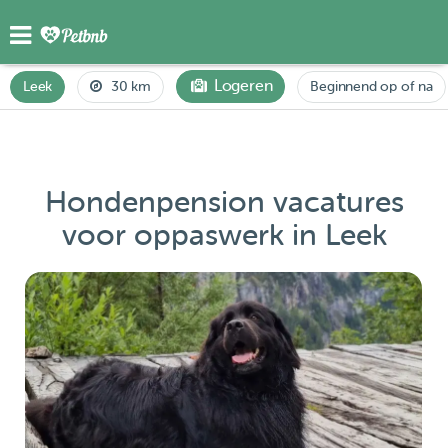
Logeren
Leek
30 km
Beginnend op of na
Hondenpension vacatures
voor oppaswerk in Leek