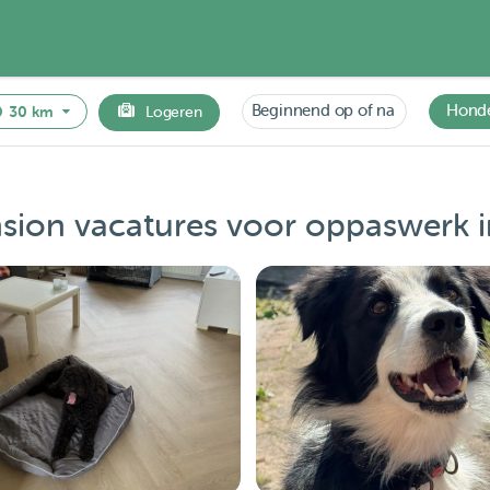
Beginnend op of na
Hond
30 km
Logeren
ion vacatures voor oppaswerk i