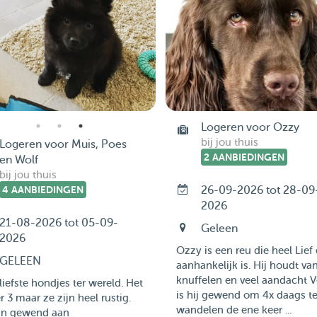
Logeren voor Ozzy
bij jou thuis
Logeren voor Muis, Poes
2 AANBIEDINGEN
en Wolf
bij jou thuis
4 AANBIEDINGEN
26-09-2026 tot 28-09
2026
21-08-2026 tot 05-09-
Geleen
2026
Ozzy is een reu die heel Lief
GELEEN
aanhankelijk is. Hij houdt va
knuffelen en veel aandacht V
liefste hondjes ter wereld. Het
is hij gewend om 4x daags t
er 3 maar ze zijn heel rustig.
wandelen de ene keer ...
ijn gewend aan