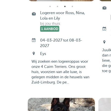
Logeren voor Ross, Nina,
Lola en Lily
bij jou thuis
1 AANBOD
04-03-2027 tot 08-03-
2027
Juulk
Eys
dan r
lieve
Wij zoeken een logeeroppas voor
die g
onze 4 Cairn Terriers. Ons groot
toe g
huis, voorzien van alle luxe, is
gelegen midden in de heuvels van
Zuid-Limburg. De pe...