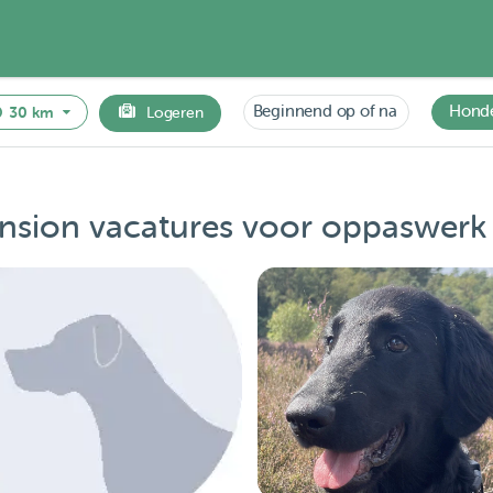
Beginnend op of na
Hond
30 km
Logeren
sion vacatures voor oppaswerk 