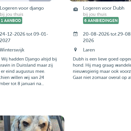
Logeren voor django
Logeren voor Dubh
bij jou thuis
bij jou thuis
1 AANBOD
6 AANBIEDINGEN
24-12-2026 tot 09-01-
20-08-2026 tot 29-08
2027
2026
Winterswijk
Laren
 Wij hadden Django altijd bij
Dubh is een lieve goed opge
ravin in Duitsland maar zij
hond. Hij mag graag wandele
 er eind augustus mee.
nieuwsgierig maar ook voorzi
hien willen wij van 24
Gaat niet zomaar overal op af. 
ber tot 8 januari na...