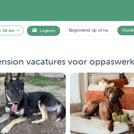
Beginnend op of na
Hond
30 km
Logeren
sion vacatures voor oppaswerk