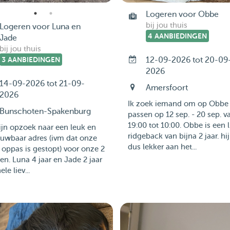
Logeren voor Obbe
bij jou thuis
Logeren voor Luna en
4 AANBIEDINGEN
Jade
bij jou thuis
3 AANBIEDINGEN
12-09-2026 tot 20-09
2026
14-09-2026 tot 21-09-
Amersfoort
2026
Ik zoek iemand om op Obbe 
Bunschoten-Spakenburg
passen op 12 sep. - 20 sep. v
19:00 tot 10:00. Obbe is een l
ijn opzoek naar een leuk en
ridgeback van bijna 2 jaar. hij
ouwbaar adres (ivm dat onze
dus lekker aan het...
 oppas is gestopt) voor onze 2
n. Luna 4 jaar en Jade 2 jaar
ele liev...