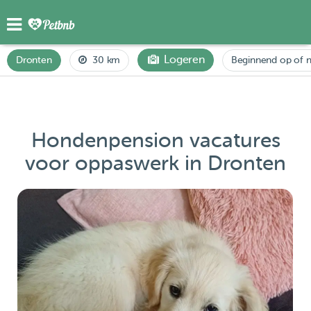
Logeren
Dronten
30 km
Beginnend op of 
Hondenpension vacatures
voor oppaswerk in Dronten