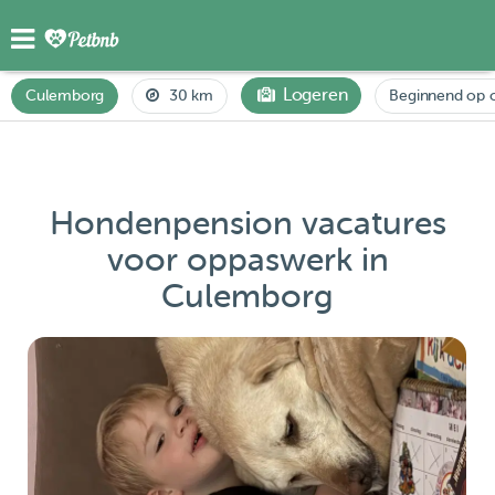
Logeren
Culemborg
30 km
Beginnend op o
Hondenpension vacatures
voor oppaswerk in
Culemborg