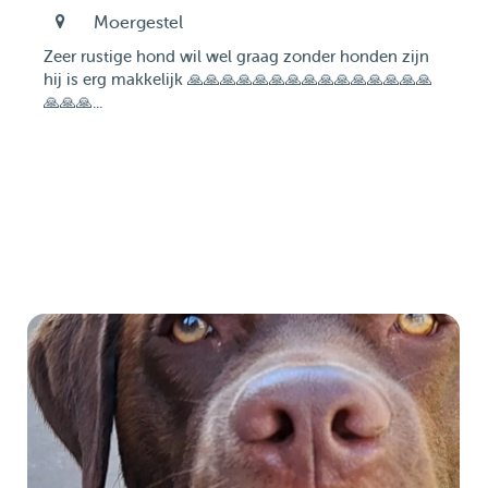
Moergestel
Zeer rustige hond wil wel graag zonder honden zijn
hij is erg makkelijk 🙏🙏🙏🙏🙏🙏🙏🙏🙏🙏🙏🙏🙏🙏🙏
🙏🙏🙏...