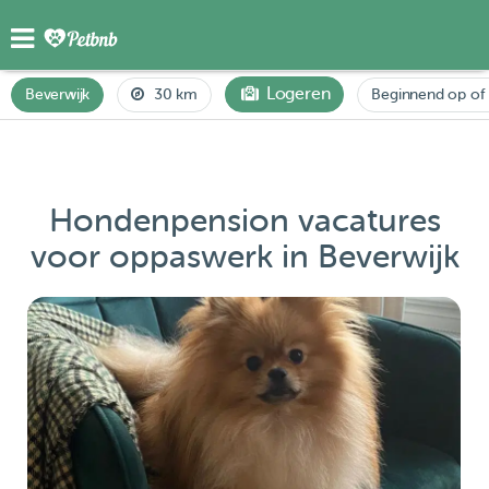
Logeren
Beverwijk
30 km
Beginnend op of
Hondenpension vacatures
voor oppaswerk in Beverwijk