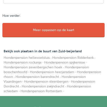
Hoe verder:
Meer oppassen op de kaart
Bekijk ook plaatsen in de buurt van Zuid-beijerland
Hondenpension hellevoetsluis
·
Hondenpension Ridderkerk
·
Hondenpension rockanje
·
Hondenpension spijkenisse
·
Hondenpension zevenbergschen hoek
·
Hondenpension
bosschenhoofd
·
Hondenpension heerjansdam
·
Hondenpension
rhoon
·
Hondenpension barendrecht
·
Hondenpension
Vlaardingen
·
Hondenpension steenbergen
·
Hondenpension
Dordrecht
·
Hondenpension zwijndrecht
·
Hondenpension
schiedam
·
Hondenpension Rotterdam
·