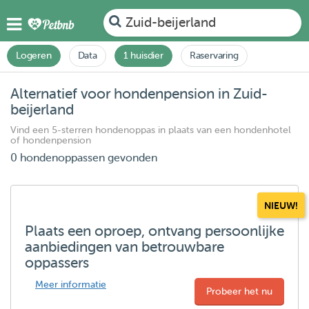
Zuid-beijerland
Logeren
Data
1 huisdier
Raservaring
Alternatief voor hondenpension in Zuid-
beijerland
Vind een 5-sterren hondenoppas in plaats van een hondenhotel
of hondenpension
0 hondenoppassen gevonden
NIEUW!
Plaats een oproep, ontvang persoonlijke
aanbiedingen van betrouwbare
oppassers
Meer informatie
Probeer het nu