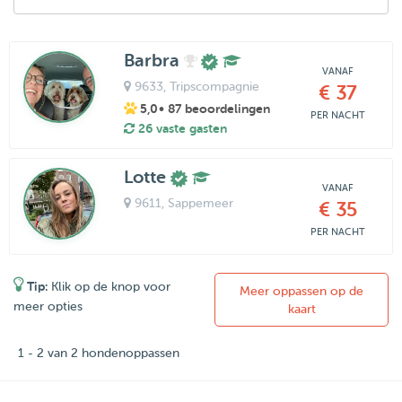
Barbra
VANAF
9633
, Tripscompagnie
€ 37
5,0
• 87 beoordelingen
PER NACHT
26 vaste gasten
Lotte
VANAF
9611
, Sappemeer
€ 35
PER NACHT
Tip:
Klik op de knop voor
Meer oppassen op de
meer opties
kaart
1 - 2 van 2 hondenoppassen