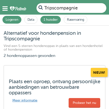
Tripscompagnie
Logeren
Data
1 huisdier
Raservaring
Alternatief voor hondenpension in
Tripscompagnie
Vind een 5-sterren hondenoppas in plaats van een hondenhotel
of hondenpension
2 hondenoppassen gevonden
NIEUW!
Plaats een oproep, ontvang persoonlijke
aanbiedingen van betrouwbare
oppassers
Meer informatie
Probeer het nu