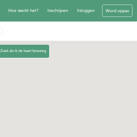
Hoe werkt het?
Inschrijven
Inloggen
Word oppas
Zoek als ik de kaart beweeg