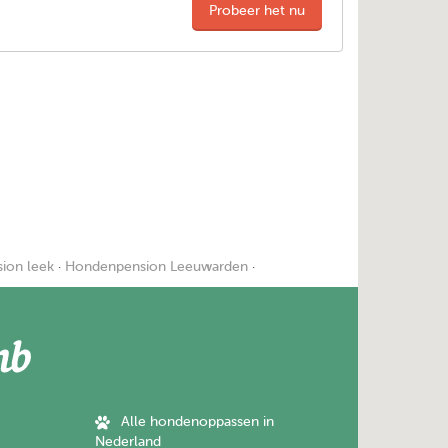
Probeer het nu
ion leek
·
Hondenpension Leeuwarden
·
Alle hondenoppassen in
Nederland