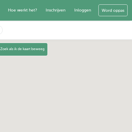
Hoe werkt het?
Inschrijven
Inloggen
Word oppas
Zoek als ik de kaart beweeg