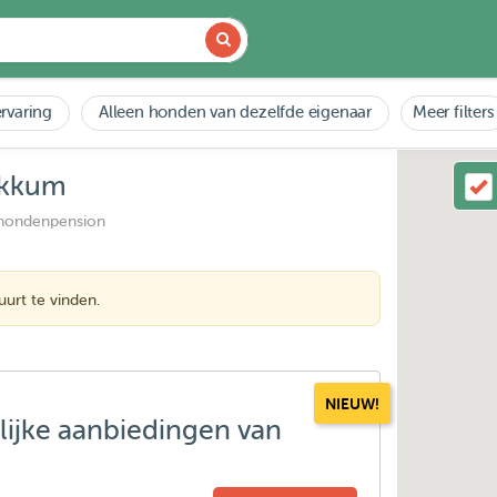
rvaring
Alleen honden van dezelfde eigenaar
Meer filters
okkum
 hondenpension
urt te vinden.
NIEUW!
lijke aanbiedingen van