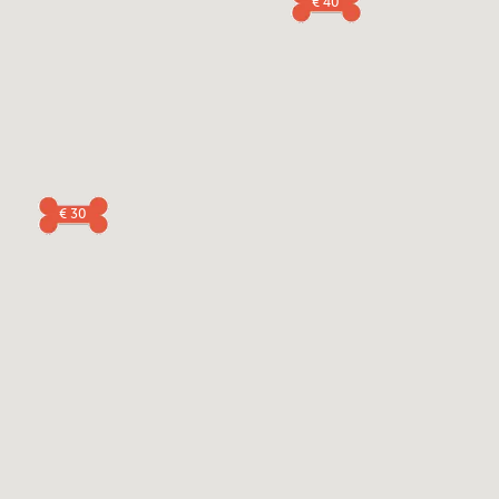
€ 40
€ 30