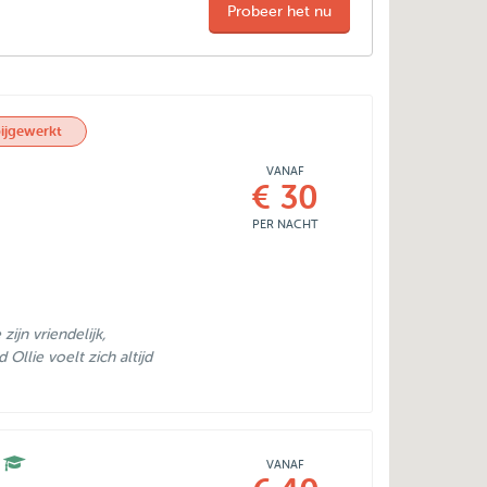
Probeer het nu
ijgewerkt
VANAF
€ 30
PER NACHT
zijn vriendelijk,
Ollie voelt zich altijd
VANAF