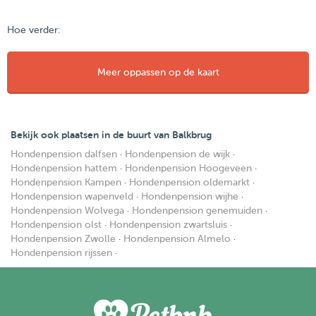
Hoe verder:
Meer oppassen op de kaart
Bekijk ook plaatsen in de buurt van Balkbrug
Hondenpension dalfsen
·
Hondenpension de wijk
·
Hondenpension hattem
·
Hondenpension Hoogeveen
·
Hondenpension Kampen
·
Hondenpension oldemarkt
·
Hondenpension wapenveld
·
Hondenpension wijhe
·
Hondenpension Wolvega
·
Hondenpension genemuiden
·
Hondenpension olst
·
Hondenpension zwartsluis
·
Hondenpension Zwolle
·
Hondenpension Almelo
·
Hondenpension rijssen
·