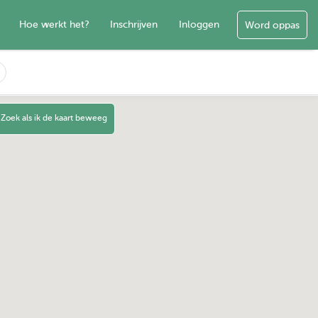
Hoe werkt het?
Inschrijven
Inloggen
Word oppas
Zoek als ik de kaart beweeg