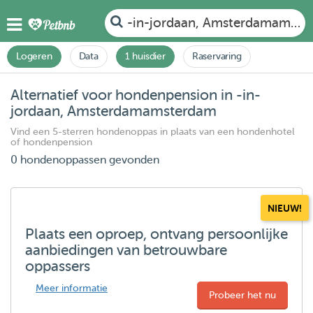
-in-jordaan, Amsterdamamste
Logeren
Data
1 huisdier
Raservaring
Alternatief voor hondenpension in -in-
jordaan, Amsterdamamsterdam
Vind een 5-sterren hondenoppas in plaats van een hondenhotel
of hondenpension
0 hondenoppassen gevonden
NIEUW!
Plaats een oproep, ontvang persoonlijke
aanbiedingen van betrouwbare
oppassers
Meer informatie
Probeer het nu