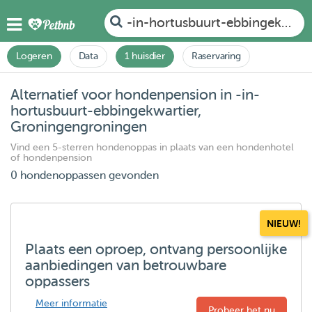
-in-hortusbuurt-ebbingekwart
Logeren
Data
1 huisdier
Raservaring
Alternatief voor hondenpension in -in-
hortusbuurt-ebbingekwartier,
Groningengroningen
Vind een 5-sterren hondenoppas in plaats van een hondenhotel
of hondenpension
0 hondenoppassen gevonden
NIEUW!
Plaats een oproep, ontvang persoonlijke
aanbiedingen van betrouwbare
oppassers
Meer informatie
Probeer het nu