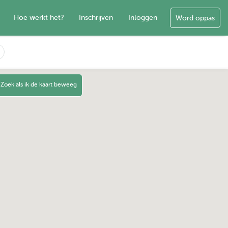
Hoe werkt het?
Inschrijven
Inloggen
Word oppas
Zoek als ik de kaart beweeg