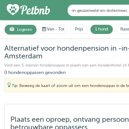
Van
-
Tot
Prijs
1 hond
Rase
Logeren
Alternatief voor hondenpension in -i
Amsterdam
Vind een 5-sterren hondenoppas in plaats van een hondenhotel of
0 hondenoppassen gevonden
Tip: Beweeg de kaart of zoom uit om een hondenoppas in de bu
Plaats een oproep, ontvang persoon
betrouwbare oppassers