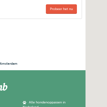
Probeer het nu
, Amsterdam
Alle hondenoppassen in