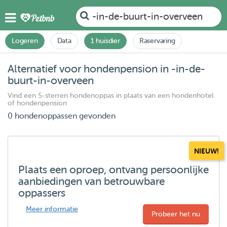
-in-de-buurt-in-overveen
Logeren
Data
1 huisdier
Raservaring
Alternatief voor hondenpension in -in-de-
buurt-in-overveen
Vind een 5-sterren hondenoppas in plaats van een hondenhotel
of hondenpension
0 hondenoppassen gevonden
NIEUW!
Plaats een oproep, ontvang persoonlijke
aanbiedingen van betrouwbare
oppassers
Meer informatie
Probeer het nu