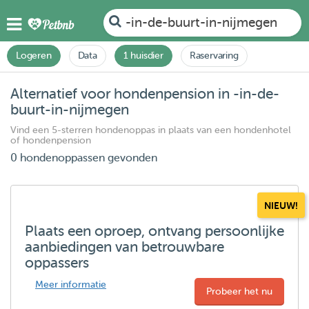
-in-de-buurt-in-nijmegen
Logeren
Data
1 huisdier
Raservaring
Alternatief voor hondenpension in -in-de-
buurt-in-nijmegen
Vind een 5-sterren hondenoppas in plaats van een hondenhotel
of hondenpension
0 hondenoppassen gevonden
NIEUW!
Plaats een oproep, ontvang persoonlijke
aanbiedingen van betrouwbare
oppassers
Meer informatie
Probeer het nu