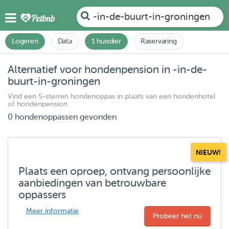
-in-de-buurt-in-groningen
Logeren
Data
1 huisdier
Raservaring
Alternatief voor hondenpension in -in-de-
buurt-in-groningen
Vind een 5-sterren hondenoppas in plaats van een hondenhotel
of hondenpension
0 hondenoppassen gevonden
NIEUW!
Plaats een oproep, ontvang persoonlijke
aanbiedingen van betrouwbare
oppassers
Meer informatie
Probeer het nu