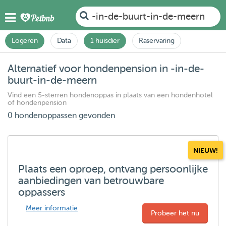
-in-de-buurt-in-de-meern
Logeren
Data
1 huisdier
Raservaring
Alternatief voor hondenpension in -in-de-
buurt-in-de-meern
Vind een 5-sterren hondenoppas in plaats van een hondenhotel
of hondenpension
0 hondenoppassen gevonden
NIEUW!
Plaats een oproep, ontvang persoonlijke
aanbiedingen van betrouwbare
oppassers
Meer informatie
Probeer het nu