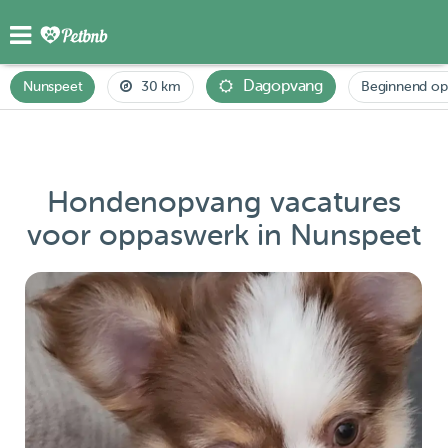
Dagopvang
Nunspeet
30 km
Beginnend op
Hondenopvang vacatures
voor oppaswerk in Nunspeet