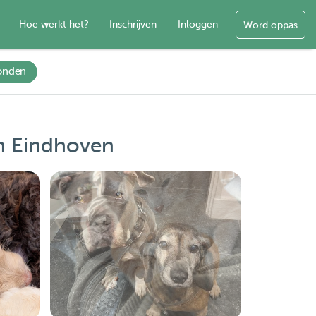
Hoe werkt het?
Inschrijven
Inloggen
Word oppas
onden
n Eindhoven