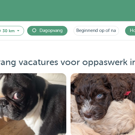
Dagopvang
Beginnend op of na
H
30 km
ng vacatures voor oppaswerk i