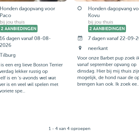
Honden dagopvang voor
Honden dagopvang vo
Paco
Kovu
bij jou thuis
bij jou thuis
2 AANBIEDINGEN
2 AANBIEDINGEN
16 dagen vanaf 08-08-
7 dagen vanaf 22-09-
2026
neerkant
Tilburg
Voor onze Barbet pup zoek i
vanaf september opvang op
is een erg lieve Boston Terrier
dinsdag. Hier bij mij thuis zij
verdag lekker rustig op
mogelijk, de hond naar de o
elf is en 's-avonds wel wat
brengen kan ook. Ik zoek ee..
ver is en veel wil spelen met
voriete spe...
1 - 4 van 4 oproepen