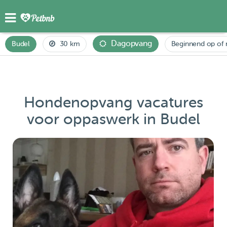
Dagopvang
Budel
30 km
Beginnend op of 
Hondenopvang vacatures
voor oppaswerk in Budel