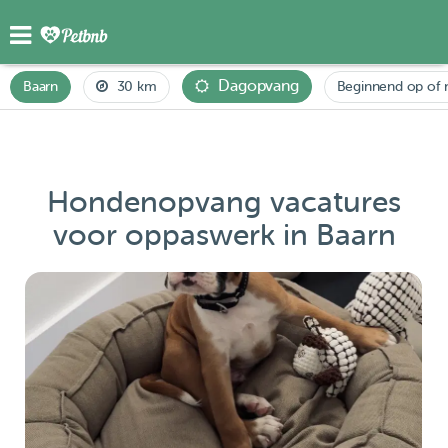
Dagopvang
Baarn
30 km
Beginnend op of 
Hondenopvang vacatures
voor oppaswerk in Baarn