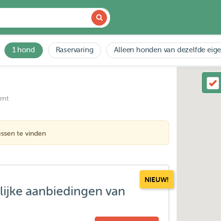
1 hond
Raservaring
Alleen honden van dezelfde eig
emt
ssen te vinden
NIEUW!
lijke aanbiedingen van