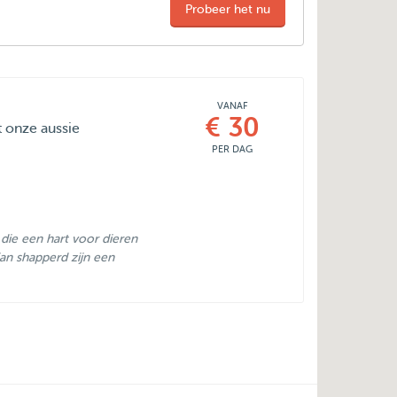
Probeer het nu
VANAF
€ 30
t onze aussie
PER DAG
die een hart voor dieren
ian shapperd zijn een