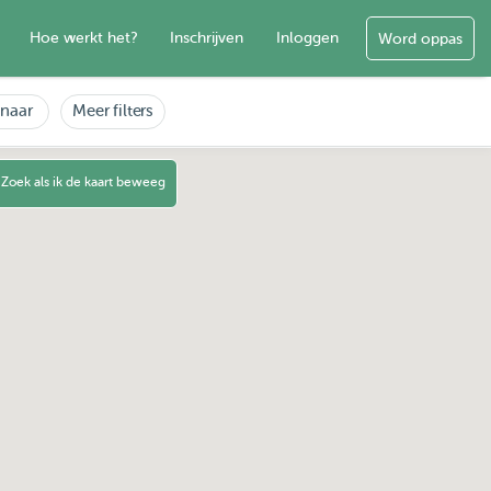
Hoe werkt het?
Inschrijven
Inloggen
Word oppas
enaar
Meer filters
Zoek als ik de kaart beweeg