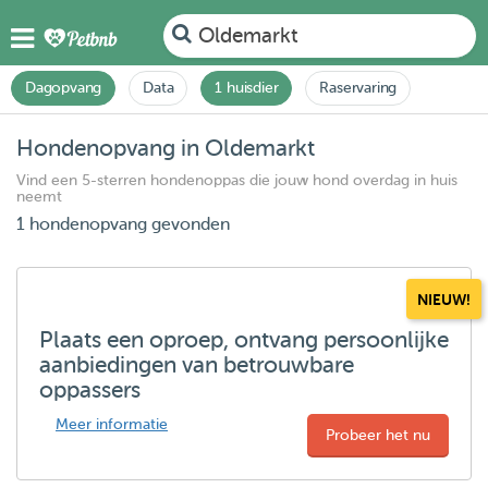
Oldemarkt
Dagopvang
Data
1 huisdier
Raservaring
Hondenopvang in Oldemarkt
Vind een 5-sterren hondenoppas die jouw hond overdag in huis
neemt
1 hondenopvang gevonden
NIEUW!
Plaats een oproep, ontvang persoonlijke
aanbiedingen van betrouwbare
oppassers
Meer informatie
Probeer het nu