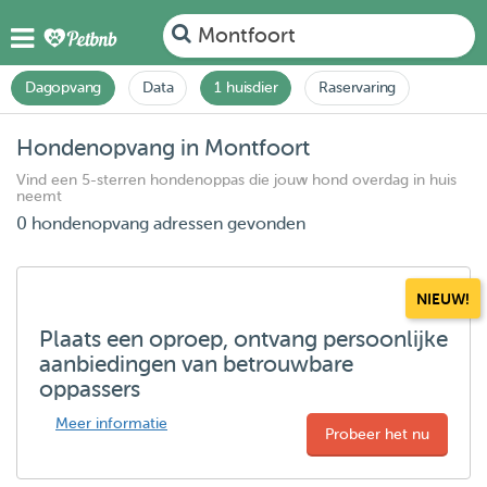
Montfoort
Dagopvang
Data
1 huisdier
Raservaring
Hondenopvang in Montfoort
Vind een 5-sterren hondenoppas die jouw hond overdag in huis
neemt
0 hondenopvang adressen gevonden
NIEUW!
Plaats een oproep, ontvang persoonlijke
aanbiedingen van betrouwbare
oppassers
Meer informatie
Probeer het nu