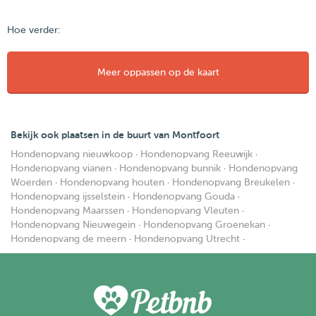
Hoe verder:
Meer oppassen op de kaart
Bekijk ook plaatsen in de buurt van Montfoort
Hondenopvang nieuwkoop
·
Hondenopvang Reeuwijk
·
Hondenopvang vianen
·
Hondenopvang bunnik
·
Hondenopvang
Woerden
·
Hondenopvang houten
·
Hondenopvang Breukelen
·
Hondenopvang ijsselstein
·
Hondenopvang Gouda
·
Hondenopvang Maarssen
·
Hondenopvang Vleuten
·
Hondenopvang Nieuwegein
·
Hondenopvang Groenekan
·
Hondenopvang de meern
·
Hondenopvang Utrecht
·