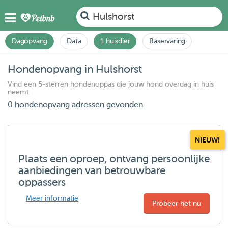
Hulshorst
Dagopvang
Data
1 huisdier
Raservaring
Hondenopvang in Hulshorst
Vind een 5-sterren hondenoppas die jouw hond overdag in huis
neemt
0 hondenopvang adressen gevonden
NIEUW!
Plaats een oproep, ontvang persoonlijke
aanbiedingen van betrouwbare
oppassers
Meer informatie
Probeer het nu