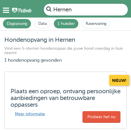
Hernen
Dagopvang
Data
1 huisdier
Raservaring
Hondenopvang in Hernen
Vind een 5-sterren hondenoppas die jouw hond overdag in huis
neemt
1 hondenopvang gevonden
NIEUW!
Plaats een oproep, ontvang persoonlijke
aanbiedingen van betrouwbare
oppassers
Meer informatie
Probeer het nu