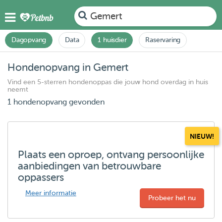
Gemert
Dagopvang
Data
1 huisdier
Raservaring
Hondenopvang in Gemert
Vind een 5-sterren hondenoppas die jouw hond overdag in huis
neemt
1 hondenopvang gevonden
NIEUW!
Plaats een oproep, ontvang persoonlijke
aanbiedingen van betrouwbare
oppassers
Meer informatie
Probeer het nu