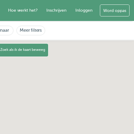
Hoe werkt het?
Inschrijven
Inloggen
Word oppas
enaar
Meer filters
Zoek als ik de kaart beweeg