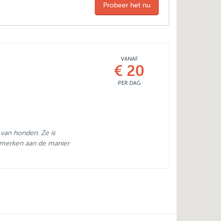
Probeer het nu
VANAF
€ 20
PER DAG
d van honden. Ze is
e merken aan de manier