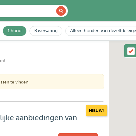
1 hond
Raservaring
Alleen honden van dezelfde eig
emt
ssen te vinden
NIEUW!
lijke aanbiedingen van