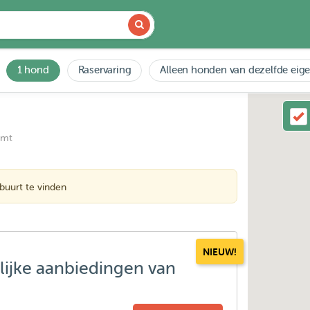
1 hond
Raservaring
Alleen honden van dezelfde eig
emt
buurt te vinden
NIEUW!
lijke aanbiedingen van