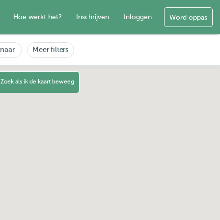
Hoe werkt het?
Inschrijven
Inloggen
Word oppas
enaar
Meer filters
Zoek als ik de kaart beweeg