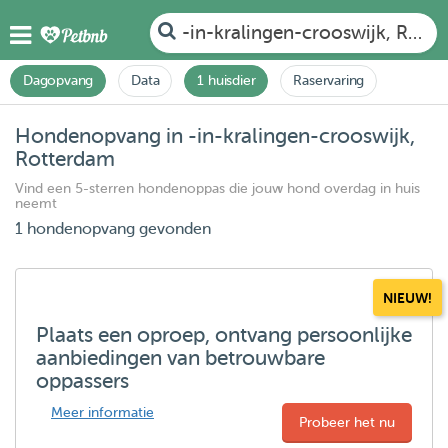
-in-kralingen-crooswijk, Rott
Dagopvang
Data
1 huisdier
Raservaring
Hondenopvang in -in-kralingen-crooswijk,
Rotterdam
Vind een 5-sterren hondenoppas die jouw hond overdag in huis
neemt
1 hondenopvang gevonden
NIEUW!
Plaats een oproep, ontvang persoonlijke
aanbiedingen van betrouwbare
oppassers
Meer informatie
Probeer het nu