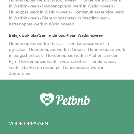
Hondenoppas werk in Waddinxveen
·
Hondenpension werk
in Waddinxveen
·
Hondenopvang werk in Waddinxveen
·
Huisoppas werk in Waddinxveen
·
Hondenuitlaatservice werk
in Waddinxveen
·
Dierenoppas werk in Waddinxveen
·
Kattenoppas werk in Waddinxveen
Bekijk ook plaatsen in de buurt van Waddinxveen
Hondenoppas werk in ter aar
·
Hondenoppas werk in
pijnacker
·
Hondenoppas werk in Gouda
·
Hondenoppas werk
in bergschenhoek
·
Hondenoppas werk in Alphen aan den
Rijn
·
Hondenoppas werk in voorschoten
·
Hondenoppas
werk in berkel en rodenrijs
·
Hondenoppas werk in
Zoetermeer
·
VOOR OPPASSEN