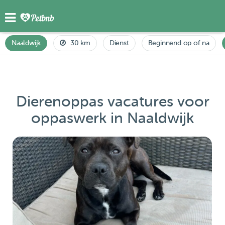
Naaldwijk
30 km
Dienst
Beginnend op of na
Dierenoppas vacatures voor
oppaswerk in Naaldwijk