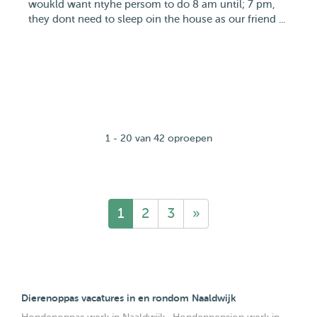
woukld want ntyhe persom to do 8 am until; 7 pm,
they dont need to sleep oin the house as our friend ...
1 - 20 van 42 oproepen
1
2
3
»
Dierenoppas vacatures in en rondom Naaldwijk