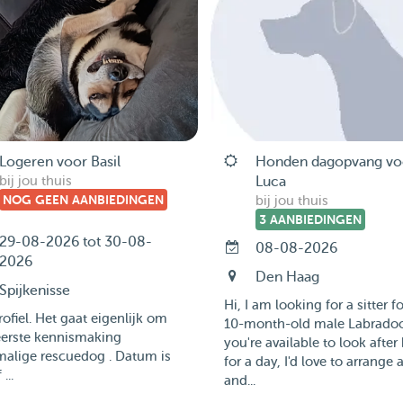
Logeren voor Basil
Honden dagopvang vo
bij jou thuis
Luca
NOG GEEN AANBIEDINGEN
bij jou thuis
3 AANBIEDINGEN
29-08-2026 tot 30-08-
08-08-2026
2026
Den Haag
Spijkenisse
Hi, I am looking for a sitter f
rofiel. Het gaat eigenlijk om
10-month-old male Labradood
eerste kennismaking
you're available to look after
malige rescuedog . Datum is
for a day, I'd love to arrange
 ...
and...