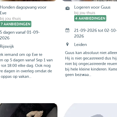
Honden dagopvang voor
Logeren voor Guus
Eve
bij jou thuis
4 AANBIEDINGEN
bij jou thuis
7 AANBIEDINGEN
21-09-2026 tot 02-10
5 dagen vanaf 01-09-
2026
2026
Leiden
Rijswijk
Guus kan absoluut niet alleen
oek iemand om op Eve te
Hij is niet gecastreerd dus hi
n op 5 dagen vanaf Sep 1 van
niet bij ongecastreerde reue
 tot 18:00 elke dag. Ook nog
bij hele kleine kinderen. Katt
re dagen in overleg omdat de
geen bezwaa...
 oppas op vakan...