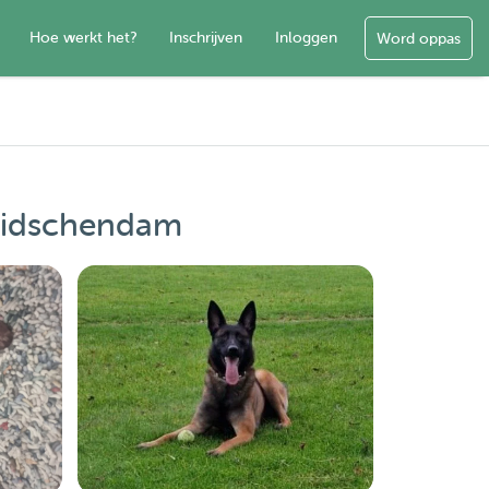
Hoe werkt het?
Inschrijven
Inloggen
Word oppas
Leidschendam