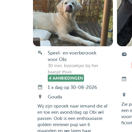
Speel- en voerberzoek
voor Obi
30 min. bezoekjes bij het
baasje thuis
4 AANBIEDINGEN
1 x dag op 30-08-2026
Gouda
Zie p
Wij zijn opzoek naar iemand die af
een 
en toe een avond/dag op Obi wil
voor
passen. Oob is een enthousiaste
fictief
golden retriever pup van 6
maanden en we laten haar...