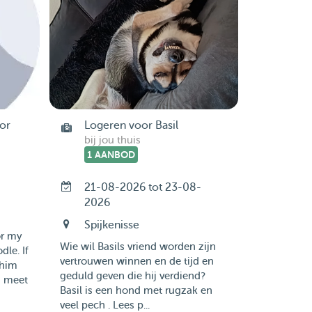
or
Logeren voor Basil
bij jou thuis
1 AANBOD
21-08-2026 tot 23-08-
2026
Spijkenisse
or my
Wie wil Basils vriend worden zijn
le. If
vertrouwen winnen en de tijd en
 him
geduld geven die hij verdiend?
 a meet
Basil is een hond met rugzak en
veel pech . Lees p...