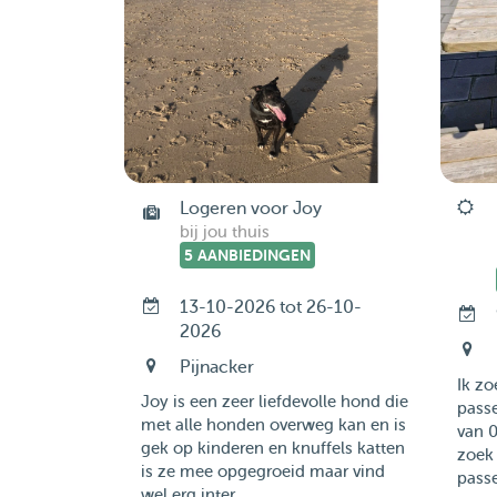
Logeren voor Joy
bij jou thuis
5 AANBIEDINGEN
13-10-2026 tot 26-10-
2026
Pijnacker
Ik z
Joy is een zeer liefdevolle hond die
pass
met alle honden overweg kan en is
van 0
gek op kinderen en knuffels katten
zoek
is ze mee opgegroeid maar vind
passe
wel erg inter...