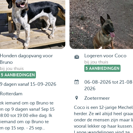
Honden dagopvang voor
Logeren voor Coco
Bruno
bij jou thuis
5 AANBIEDINGEN
bij jou thuis
5 AANBIEDINGEN
06-08-2026 tot 21-08
9 dagen vanaf 15-09-2026
2026
Rotterdam
Zoetermeer
oek iemand om op Bruno te
Coco is een 12-jarige Mechel
en op 9 dagen vanaf Sep 15
herder. Ze wil altijd heel graa
8:00 tot 19:00 elke dag. Ik
onder de mensen zijn maar l
 iemand om op Bruno te
vooral lekker op haar kussen.
n op 15 sep. - 25 sep...
Lange wandelingen vind ze...