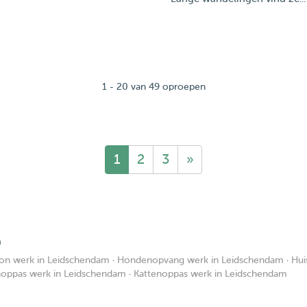
1 - 20 van 49 oproepen
1
2
3
»
m
on werk in Leidschendam
·
Hondenopvang werk in Leidschendam
·
Hui
noppas werk in Leidschendam
·
Kattenoppas werk in Leidschendam