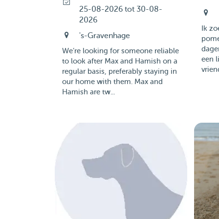
25-08-2026 tot 30-08-
2026
Ik zo
's-Gravenhage
pome
dagen
We’re looking for someone reliable
een l
to look after Max and Hamish on a
vriend
regular basis, preferably staying in
our home with them. Max and
Hamish are tw...