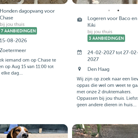
Honden dagopvang voor
Chase
Logeren voor Baco en
bij jou thuis
Kiki
7 AANBIEDINGEN
bij jou thuis
3 AANBIEDINGEN
15-08-2026
Zoetermeer
24-02-2027 tot 27-02
2027
oek iemand om op Chase te
n op Aug 15 van 11:00 tot
Den Haag
 elke dag....
Wij zijn op zoek naar een lie
oppas die wel om weet te g
met onze 2 druktemakers.
Oppassen bij jou thuis. Liefst
geen andere dieren in huis....