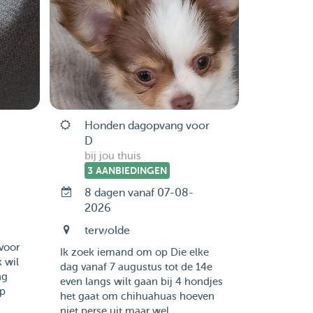
Honden dagopvang voor
D
bij jou thuis
3 AANBIEDINGEN
-
8 dagen vanaf 07-08-
2026
terwolde
voor
Ik zoek iemand om op Die elke
k wil
dag vanaf 7 augustus tot de 14e
ng
even langs wilt gaan bij 4 hondjes
op
het gaat om chihuahuas hoeven
niet perse uit maar wel...