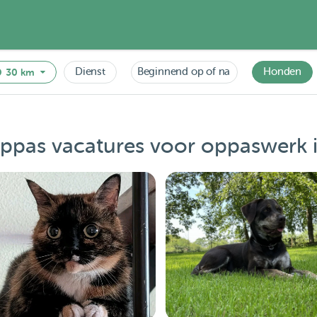
Dienst
Beginnend op of na
Honden
30 km
ppas vacatures voor oppaswerk 