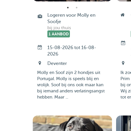
Logeren voor Molly en
Soofje
bij jou thuis
1 AANBOD
15-08-2026 tot 16-08-
2026
Deventer
Molly en Soof zijn 2 hondjes uit
Ik z
Portugal. Molly is speels blij en
Prim 
vrolijk. Soof bij ons ook maar kan
bij o
bij iemand anders verlatingsangst
Wij z
hebben. Maar ...
tot e