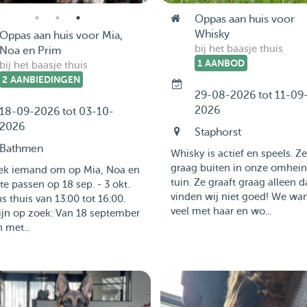
Oppas aan huis voor
Whisky
Oppas aan huis voor Mia,
bij het baasje thuis
Noa en Prim
1 AANBOD
bij het baasje thuis
2 AANBIEDINGEN
29-08-2026 tot 11-09
2026
18-09-2026 tot 03-10-
2026
Staphorst
Bathmen
Whisky is actief en speels. Ze
graag buiten in onze omhei
oek iemand om op Mia, Noa en
tuin. Ze graaft graag alleen d
te passen op 18 sep. - 3 okt.
vinden wij niet goed! We wa
ns thuis van 13:00 tot 16:00.
veel met haar en wo...
ijn op zoek: Van 18 september
n met...