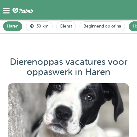
Haren
30 km
Dienst
Beginnend op of na
H
Dierenoppas vacatures voor
oppaswerk in Haren