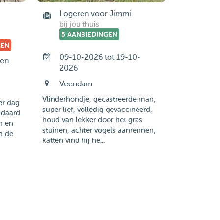
Logeren voor Jimmi
bij jou thuis
5 AANBIEDINGEN
GEN
09-10-2026 tot 19-10-
gen
2026
Veendam
Vlinderhondje, gecastreerde man,
er dag
super lief, volledig gevaccineerd,
ndaard
houd van lekker door het gras
n en
stuinen, achter vogels aanrennen,
n de
katten vind hij he...