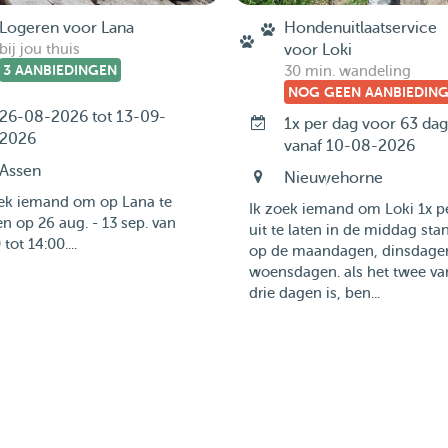
Logeren voor Lana
Hondenuitlaatservice
bij jou thuis
voor Loki
3 AANBIEDINGEN
30 min. wandeling
NOG GEEN AANBIEDIN
26-08-2026 tot 13-09-
1x per dag voor 63 da
2026
vanaf 10-08-2026
Assen
Nieuwehorne
oek iemand om op Lana te
Ik zoek iemand om Loki 1x p
n op 26 aug. - 13 sep. van
uit te laten in de middag sta
tot 14:00....
op de maandagen, dinsdage
woensdagen. als het twee va
drie dagen is, ben...