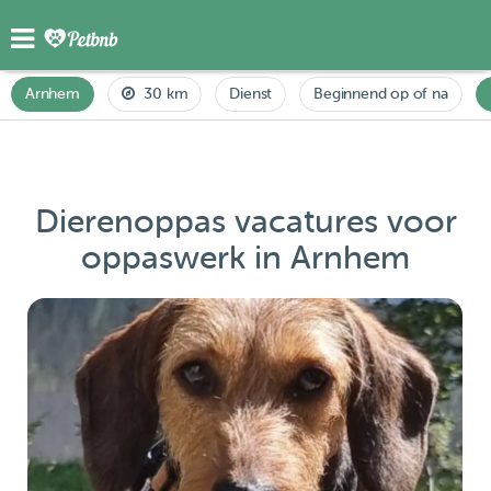
Arnhem
30 km
Dienst
Beginnend op of na
Dierenoppas vacatures voor
oppaswerk in Arnhem