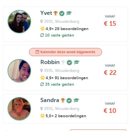
Yvet
VANAF
3931
, Woudenberg
€ 15
4,9
• 28 beoordelingen
10 vaste gasten
Kalender deze week bijgewerkt
Robbin
VANAF
3931
, Woudenberg
€ 22
4,9
• 91 beoordelingen
35 vaste gasten
Sandra
VANAF
3931
, Woudenberg
€ 10
5,0
• 2 beoordelingen