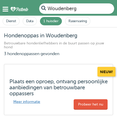
Woudenberg
Dienst
Data
1 huisdier
Raservaring
Hondenoppas in Woudenberg
Betrouwbare hondenliefhebbers in de buurt passen op jouw
hond
3 hondenoppassen gevonden
NIEUW!
Plaats een oproep, ontvang persoonlijke
aanbiedingen van betrouwbare
oppassers
Meer informatie
Probeer het nu