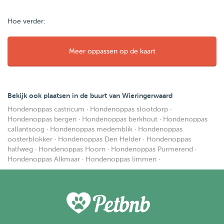
Hoe verder:
Meer oppassen op de kaart
Bekijk ook plaatsen in de buurt van Wieringerwaard
Hondenoppas castricum
·
Hondenoppas slootdorp
·
Hondenoppas bergen
·
Hondenoppas berkhout
·
Hondenoppas
callantsoog
·
Hondenoppas medemblik
·
Hondenoppas
oosterblokker
·
Hondenoppas Den Helder
·
Hondenoppas
halfweg
·
Hondenoppas Hoorn
·
Hondenoppas Purmerend
·
Hondenoppas Alkmaar
·
Hondenoppas limmen
·