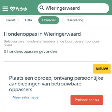
Wieringerwaard
Dienst
Data
1 huisdier
Raservaring
Hondenoppas in Wieringerwaard
Betrouwbare hondenliefhebbers in de buurt passen op jouw
hond
0 hondenoppassen gevonden
NIEUW!
Plaats een oproep, ontvang persoonlijke
aanbiedingen van betrouwbare
oppassers
Meer informatie
Probeer het nu