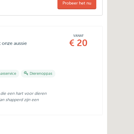
Probeer het nu
VANAF
€ 20
t onze aussie
aatservice
Dierenoppas
die een hart voor dieren
ian shapperd zijn een