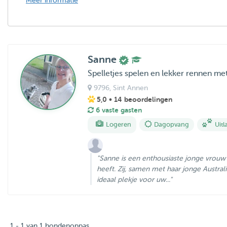
Meer informatie
Sanne
Spelletjes spelen en lekker rennen me
9796
, Sint Annen
5,0
• 14 beoordelingen
6 vaste gasten
Logeren
Dagopvang
Uitl
"Sanne is een enthousiaste jonge vrouw 
heeft. Zij, samen met haar jonge Austral
ideaal plekje voor uw..."
1 - 1 van 1 hondenoppas