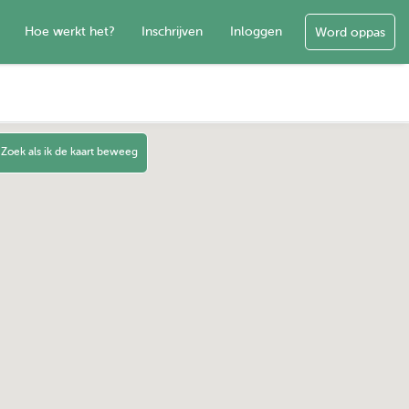
Hoe werkt het?
Inschrijven
Inloggen
Word oppas
Zoek als ik de kaart beweeg