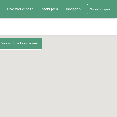
Hoe werkt het?
Inschrijven
Inloggen
Word oppas
Zoek als ik de kaart beweeg