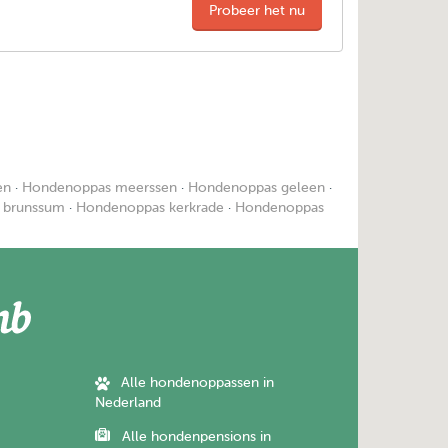
Probeer het nu
en
·
Hondenoppas meerssen
·
Hondenoppas geleen
·
 brunssum
·
Hondenoppas kerkrade
·
Hondenoppas
Alle hondenoppassen in
Nederland
Alle hondenpensions in