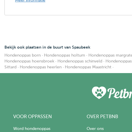
Meer informatie
Bekijk ook plaatsen in de buurt van Spaubeek
Hondenoppas born
·
Hondenoppas holtum
·
Hondenoppas margrat
Hondenoppas hoensbroek
·
Hondenoppas schinveld
·
Hondenoppas
Sittard
·
Hondenoppas heerlen
·
Hondenoppas Maastricht
·
VOOR OPPASSEN
OVER PETBNB
Word hondenoppas
Over ons