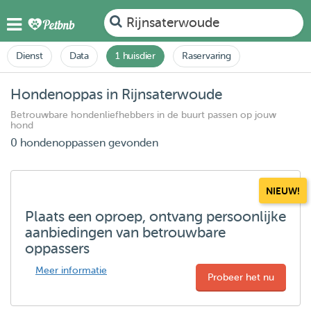
Rijnsaterwoude
Dienst
Data
1 huisdier
Raservaring
Hondenoppas in Rijnsaterwoude
Betrouwbare hondenliefhebbers in de buurt passen op jouw
hond
0 hondenoppassen gevonden
NIEUW!
Plaats een oproep, ontvang persoonlijke
aanbiedingen van betrouwbare
oppassers
Meer informatie
Probeer het nu