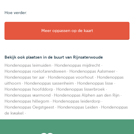
Hoe verder:
Meer oppassen op de kaart
Bekijk ook plaatsen in de buurt van Rijnsaterwoude
Hondenoppas leimuiden
·
Hondenoppas mijdrecht
·
Hondenoppas roelofarendsveen
·
Hondenoppas Aalsmeer
·
Hondenoppas ter aar
·
Hondenoppas voorhout
·
Hondenoppas
uithoorn
·
Hondenoppas sassenheim
·
Hondenoppas lisse
·
Hondenoppas hoofddorp
·
Hondenoppas lisserbroek
·
Hondenoppas warmond
·
Hondenoppas Alphen aan den Rijn
·
Hondenoppas hillegom
·
Hondenoppas leiderdorp
·
Hondenoppas Oegstgeest
·
Hondenoppas Leiden
·
Hondenoppas
de kwakel
·